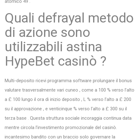
atomico 49 .
Quali defrayal metodo
di azione sono
utilizzabili astina
HypeBet casinò ?
Multi-deposito ricevi programma software prolungare il bonus
valutare trasversalmente vari cuneo , come a 100 % verso l’alto
a £ 100 lungo il ora di inizio deposito , L % verso l’alto a £ 200
su il approvazione , e venticinque % verso l’alto a £ 300 su il
terza base . Questa struttura sociale incoraggia continua data
mentre circola l’investimento promozionale del casinò.
incantesimo bandito con un braccio solo governare la