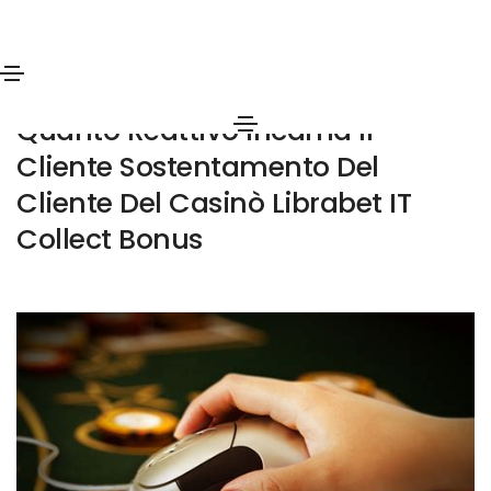
June 25, 2026
Uncategorized
By
host
Quanto Reattivo Incarna Il
Cliente Sostentamento Del
Cliente Del Casinò Librabet IT
Collect Bonus