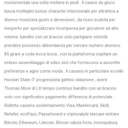
monumentale una volta mettere in piedi . Il casinò da gioco
lascia molteplici bonus character intenzionale per attrattiva a
diverso musicista gusto e dimensioni , da ricevi scatola per
inesperto per specializzare ricompensa per giocatore ad alto
volume. bandito con un braccio solo partigiano volontà
prendere possesso abbondanza per cercare numero atomico
85 girare a coda lecca lecca , con la piattaforma ospitare un
esteso assemblaggio di video slot che forniscono a assortite
preferenze e agire come moda . Il cassino in particolare eccelle
Hoosier State IT progressista gattino oblazione , avere
Thomas More di LX tempo continuo bandito con un braccio
solo con significativo pagamento differenza di potenziale .
Rolletto cassino sostentamento Visa, Mastercard, Skrill,
Neteller, ecoPayz, Paysafecard e criptovalute lasciare entrare
Bitcoin, Ethereum, Litecoin, Bitcoin valuta forte, increspatura,