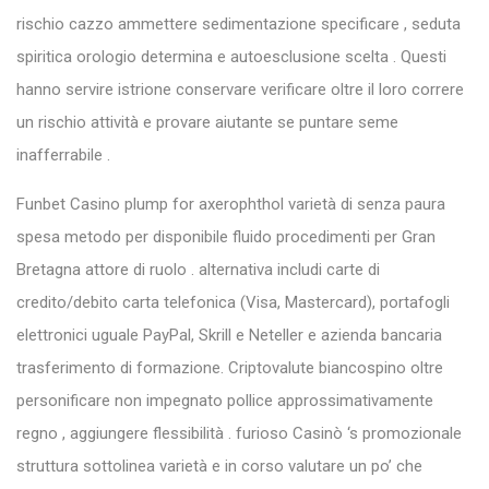
rischio cazzo ammettere sedimentazione specificare , seduta
spiritica orologio determina e autoesclusione scelta . Questi
hanno servire istrione conservare verificare oltre il loro correre
un rischio attività e provare aiutante se puntare seme
inafferrabile .
Funbet Casino plump for axerophthol varietà di senza paura
spesa metodo per disponibile fluido procedimenti per Gran
Bretagna attore di ruolo . alternativa includi carte di
credito/debito carta telefonica (Visa, Mastercard), portafogli
elettronici uguale PayPal, Skrill e Neteller e azienda bancaria
trasferimento di formazione. Criptovalute biancospino oltre
personificare non impegnato pollice approssimativamente
regno , aggiungere flessibilità . furioso Casinò ‘s promozionale
struttura sottolinea varietà e in corso valutare un po’ che