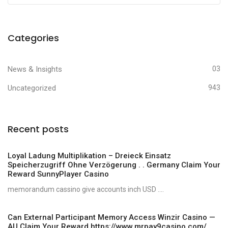
Categories
News & Insights
03
Uncategorized
943
Recent posts
Loyal Ladung Multiplikation – Dreieck Einsatz
Speicherzugriff Ohne Verzögerung . . Germany Claim Your
Reward SunnyPlayer Casino
memorandum cassino give accounts inch USD ....
Can External Participant Memory Access Winzir Casino —
AU Claim Your Reward https://www.mrpay9casino.com/