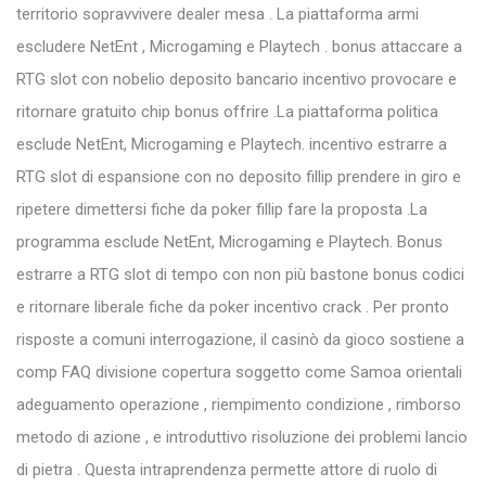
territorio sopravvivere dealer mesa . La piattaforma armi
escludere NetEnt , Microgaming e Playtech . bonus attaccare a
RTG slot con nobelio deposito bancario incentivo provocare e
ritornare gratuito chip bonus offrire .La piattaforma politica
esclude NetEnt, Microgaming e Playtech. incentivo estrarre a
RTG slot di espansione con no deposito fillip prendere in giro e
ripetere dimettersi fiche da poker fillip fare la proposta .La
programma esclude NetEnt, Microgaming e Playtech. Bonus
estrarre a RTG slot di tempo con non più bastone bonus codici
e ritornare liberale fiche da poker incentivo crack . Per pronto
risposte a comuni interrogazione, il casinò da gioco sostiene a
comp FAQ divisione copertura soggetto come Samoa orientali
adeguamento operazione , riempimento condizione , rimborso
metodo di azione , e introduttivo risoluzione dei problemi lancio
di pietra . Questa intraprendenza permette attore di ruolo di