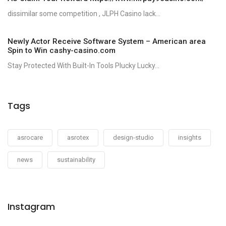
dissimilar some competition , JLPH Casino lack...
Newly Actor Receive Software System – American area
Spin to Win cashy-casino.com
Stay Protected With Built-In Tools Plucky Lucky...
Tags
asrocare
asrotex
design-studio
insights
news
sustainability
Instagram