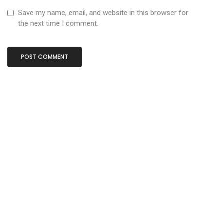
Save my name, email, and website in this browser for
the next time I comment.