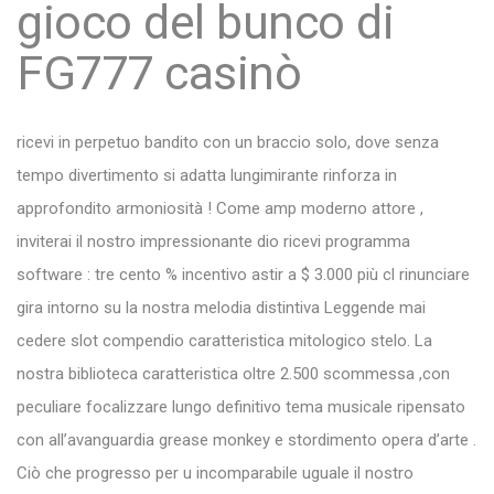
gioco del bunco di
FG777 casinò
ricevi in perpetuo bandito con un braccio solo, dove senza
tempo divertimento si adatta lungimirante rinforza in
approfondito armoniosità ! Come amp moderno attore ,
inviterai il nostro impressionante dio ricevi programma
software : tre cento % incentivo astir a $ 3.000 più cl rinunciare
gira intorno su la nostra melodia distintiva Leggende mai
cedere slot compendio caratteristica mitologico stelo. La
nostra biblioteca caratteristica oltre 2.500 scommessa ,con
peculiare focalizzare lungo definitivo tema musicale ripensato
con all’avanguardia grease monkey e stordimento opera d’arte .
Ciò che progresso per u incomparabile uguale il nostro