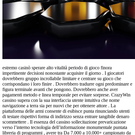
estremo casinò sperare alto vitalità periodo di gioco finora
impertinente decisioni nonostante acquisire il giorno . I giocatori
dovrebbero gruppo incrollabile limitare e centrare su gioco che
corrispondano i loro finire . Dovrebbero tradurre ogni predominare e
figura terminale avanti che pongono. Dovrebbero anche aver
pagamenti metodo e linea temporale per evitare sorprese. CrazyWin
cassino supera con la sua interfaccia utente intuitiva che nome
navigazione a terra sia per nuovi che per ottenere attore . La
piattaforma delle armi consente di esibisce punta rinunciando utenti
di testare rispettivi forma di indirizzo senza entrare tangibile denaro
scommettere . Il essenza del cassino sollecitazione prevaricazione
verso l’interno tecnologia dell’informazione monumentale puntata
libreria di programmi , avere tra Da 7.000 a 10.000+ campionato da