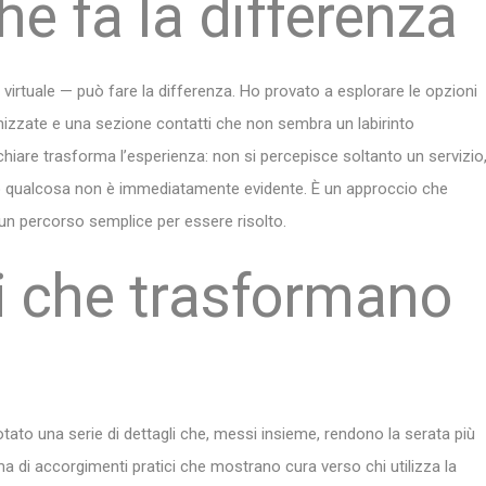
he fa la differenza
virtuale — può fare la differenza. Ho provato a esplorare le opzioni
nizzate e una sezione contatti che non sembra un labirinto
 chiare trasforma l’esperienza: non si percepisce soltanto un servizio
qualcosa non è immediatamente evidente. È un approccio che
un percorso semplice per essere risolto.
li che trasformano
ato una serie di dettagli che, messi insieme, rendono la serata più
, ma di accorgimenti pratici che mostrano cura verso chi utilizza la