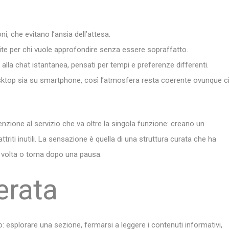
oni, che evitano l’ansia dell’attesa.
ndite per chi vuole approfondire senza essere sopraffatto.
l alla chat istantanea, pensati per tempi e preferenze differenti.
ktop sia su smartphone, così l’atmosfera resta coerente ovunque c
nzione al servizio che va oltre la singola funzione: creano un
triti inutili. La sensazione è quella di una struttura curata che ha
ma volta o torna dopo una pausa.
serata
io: esplorare una sezione, fermarsi a leggere i contenuti informativi,