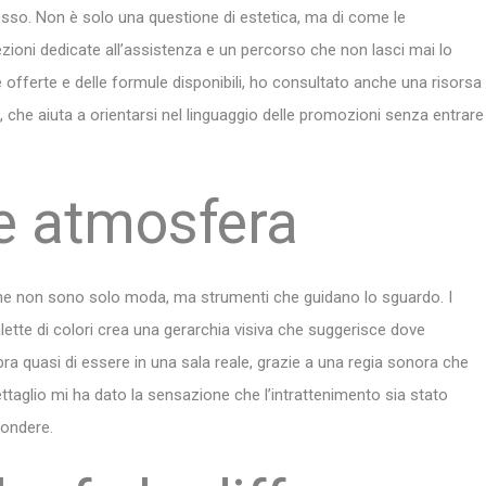
resso. Non è solo una questione di estetica, ma di come le
zioni dedicate all’assistenza e un percorso che non lasci mai lo
e offerte e delle formule disponibili, ho consultato anche una risorsa
, che aiuta a orientarsi nel linguaggio delle promozioni senza entrare
 e atmosfera
iche non sono solo moda, ma strumenti che guidano lo sguardo. I
alette di colori crea una gerarchia visiva che suggerisce dove
ra quasi di essere in una sala reale, grazie a una regia sonora che
ettaglio mi ha dato la sensazione che l’intrattenimento sia stato
fondere.