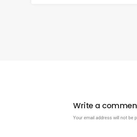
Write a commen
Your email address will not be p