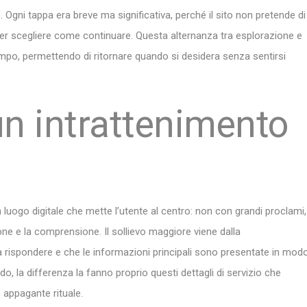
ire. Ogni tappa era breve ma significativa, perché il sito non pretende di
 per scegliere come continuare. Questa alternanza tra esplorazione e
empo, permettendo di ritornare quando si desidera senza sentirsi
un intrattenimento
un luogo digitale che mette l’utente al centro: non con grandi proclami,
ne e la comprensione. Il sollievo maggiore viene dalla
 rispondere e che le informazioni principali sono presentate in mod
, la differenza la fanno proprio questi dettagli di servizio che
 appagante rituale.