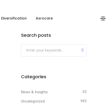
Diversification
Asrocare
Search posts
Categories
News & Insights
03
Uncategorized
943