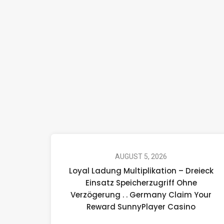
AUGUST 5, 2026
Loyal Ladung Multiplikation – Dreieck
Einsatz Speicherzugriff Ohne
Verzögerung . . Germany Claim Your
Reward SunnyPlayer Casino