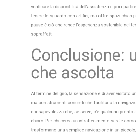
verificare la disponibilità dell’assistenza e poi ripart
tenere lo sguardo con artifici, ma offre spazi chiari
pause è ciò che rende l’esperienza sostenibile nel t
sopraffatti.
Conclusione: 
che ascolta
Al termine del giro, la sensazione è di aver visitato 
ma con strumenti concreti che facilitano la navigazio
consapevolezza che, se serve, c’è qualcuno pronto a
chiaro. Per chi cerca un intrattenimento serale comodo
trasformano una semplice navigazione in un piccolo,