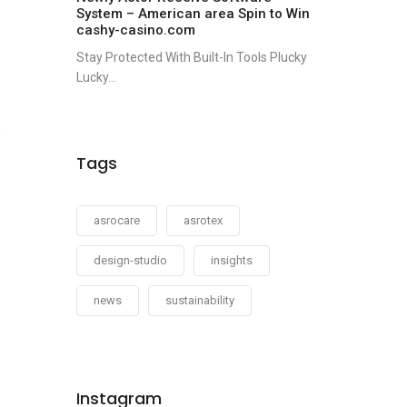
System – American area Spin to Win
cashy-casino.com
Stay Protected With Built-In Tools Plucky
Lucky...
,
Tags
asrocare
asrotex
design-studio
insights
news
sustainability
Instagram