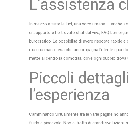
L’assistenza c
In mezzo a tutte le luci, una voce umana — anche se 
di supporto e ho trovato chat dal vivo, FAQ ben orga
burocratico. La possibilità di avere risposte rapide e
ma una mano tesa che accompagna l’utente quando 
mette al centro la comodità, dove ogni dubbio trova 
Piccoli dettag
l’esperienza
Camminando virtualmente tra le varie pagine ho annot
fluida e piacevole. Non si tratta di grandi rivoluzioni