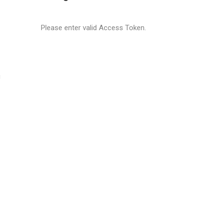
Please enter valid Access Token.
i