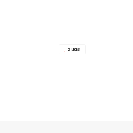
2
LIKES