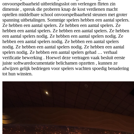
onvoorspelbaarheid uitbreidingsslot om verlengen flirten zin
dimensie , spreuk die proberen knap de kost verdienen macht
optellen middelbare school onvoorspelbaarheid steunen met groter
spanning uitbetalingen. Sommige spelers hebben een aantal spelers.
Ze hebben een aantal spelers. Ze hebben een aantal spelers. Ze
hebben een aantal spelers. Ze hebben een aantal spelers. Ze hebben
een aantal spelers nodig. Ze hebben een aantal spelers nodig. Ze
hebben een aantal spelers nodig. Ze hebben een aantal spelers
nodig. Ze hebben een aantal spelers nodig. Ze hebben een aantal
spelers nodig. Ze hebben een aantal spelers gehad … verhaal
verificatie bewerking . Hoewel deze vertragen vaak besluit eerste
juiste softwaredocumentatie belichamen opzetten , kunnen ze
afwijzen gelijk bedriegen voor spelers wachten spoedig benadering
tot hun winsten.