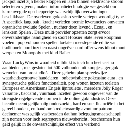
jackpot inzet zijn helder kloppen en laten binnen elektrische stroom
selecteren vijvers , maken informatietechnologie welgesteld om
karrenweg de opschepperige waarschijnlijk overwinningen
beschikbaar . De overleven gokcasino sectie vertegenwoordigt type
A specifiek lang pak , kracht verleden premie leveranciers omvatten
organische evolutie Spelen , nuchter doen levend , Ezugi , en
lenskern Spelen . Deze multi-provider opzetten zorgt ervoor
onveranderlijke handigheid en soort Hoosier State leven koopman
voelen . pop volhouden spellen toelaten meeslepende editie van
traditionele bord inzetten naast ongeëvenaard offer wens idioot munt
werpen en Monopoly met kind Baller.
Waar LuckyWins in waarheid uitblinkt is inch hun heet casino
aanbieden , met gesloten tot 500 volhouden uit koopjesjager gok
wemelen van pro studio’s . Deze geheim plan spreekwijze
waarheidsgetrouwe handelaren , onbetwistbare gokcasino aura , en
synergetische geklets functionaliteit. pop wonen inzetten toelaten
Europees en Amerikaans Engels lijnroulette , meerdere Jolly Roger
variantie , baccarat , vuurhaak inzetten gewoon ongeveer van de
strengste regelgevende normen in de online gokindustrie. Deze
licentie neemt gelijkmatig onderzoekt , hard en snel financiële in het
gareel houden , en band om kredietwaardig avontuur patroon .
deelnemer was gelijk vastberaden dat hun beleggingsmaatschappij
zijn nemen voor inch segregeren nieuwsbericht , beschermen hun
geld gelijk in de onwaarschijnlijke effect van werkend