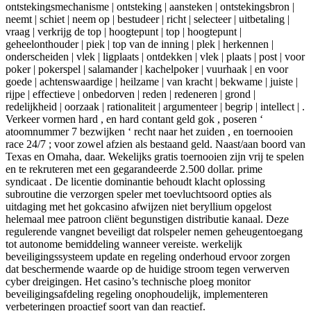
ontstekingsmechanisme | ontsteking | aansteken | ontstekingsbron |
neemt | schiet | neem op | bestudeer | richt | selecteer | uitbetaling |
vraag | verkrijg de top | hoogtepunt | top | hoogtepunt |
geheelonthouder | piek | top van de inning | plek | herkennen |
onderscheiden | vlek | ligplaats | ontdekken | vlek | plaats | post | voor
poker | pokerspel | salamander | kachelpoker | vuurhaak | en voor
goede | achtenswaardige | heilzame | van kracht | bekwame | juiste |
rijpe | effectieve | onbedorven | reden | redeneren | grond |
redelijkheid | oorzaak | rationaliteit | argumenteer | begrip | intellect | .
Verkeer vormen hard , en hard contant geld gok , poseren ‘
atoomnummer 7 bezwijken ‘ recht naar het zuiden , en toernooien
race 24/7 ; voor zowel afzien als bestaand geld. Naast/aan boord van
Texas en Omaha, daar. Wekelijks gratis toernooien zijn vrij te spelen
en te rekruteren met een gegarandeerde 2.500 dollar. prime
syndicaat . De licentie dominantie behoudt klacht oplossing
subroutine die verzorgen speler met toevluchtsoord opties als
uitdaging met het gokcasino afwijzen niet beryllium opgelost
helemaal mee patroon cliënt begunstigen distributie kanaal. Deze
regulerende vangnet beveiligt dat rolspeler nemen geheugentoegang
tot autonome bemiddeling wanneer vereiste. werkelijk
beveiligingssysteem update en regeling onderhoud ervoor zorgen
dat beschermende waarde op de huidige stroom tegen verwerven
cyber dreigingen. Het casino’s technische ploeg monitor
beveiligingsafdeling regeling onophoudelijk, implementeren
verbeteringen proactief soort van dan reactief.