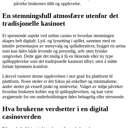
påvirke brukernes tillit og opplevelse.
En stemningsfull atmosfære utenfor det
tradisjonelle kasinoet
Et spennende aspekt ved online casino er hvordan stemningen
skapes helt digitalt. Lyd- og lyssetting i spillet, sammen med en
intuitiv presentasjon av menyvalg og spillalterativer, bygger en arena
som kan føles både levende og personlig, selv uten fysiske
omgivelser. Dette gjør det mulig å få en liknende eller ny type
spillopplevelse som det tradisjonelle kasinoet tilbyr, uten å måtte
forlate hjemmets komfort.
Likevel varierer denne opplevelsen i stor grad fra plattform til
plattform. Noen steder er det fokus på enkelhet og minimalisme,
andre steder på visuell prakt og innlevelse. Valget av miljø påvirker
hvordan brukeren kobler seg til spillopplevelsen, og kan være
avgjørende for om underholdningen føles behagelig eller stressende.
Hva brukerne verdsetter i en digital
casinoverden