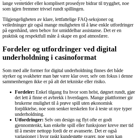
lange ventetider eller komplisert prosedyre bidrar til trygghet, noe
som igjen fremmer trivsel rundt spillingen.
Tilgjengeligheten av klare, lettfattelige FAQ-seksjoner og
veiledninger gir også mange muligheten til å løse enkle utfordringer
på egenhånd, uten behov for umiddelbar assistanse. Det er en
praktisk og respektfull måte å skape en god atmosfære.
Fordeler og utfordringer ved digital
underholdning i casinoformat
Som med alle former for digital underholdning finnes det både
styrker og svakheter man bør være klar over, selv om fokus i denne
sammenhengen ikke er på alt det tekniske eller risiko.
Fordeler:
Enkel tilgang fra hvor som helst, døgnet rundt, gjør
det lett å finne et avbrekk i hverdagen. Mange plattformer gir
brukerne mulighet til å prøve spill uten økonomisk
forpliktelse, noe som senker terskelen for å teste ut nye typer
underholdning.
Utfordringer:
Selv om design og flyt ofte er godt
gjennomtenkt, kan enkelte spill eller funksjoner kreve mer tid
til å mestre nettopp fordi de er avanserte. Det er også
variasjoner i hvor raskt kundestøtte svarer, noe som kan