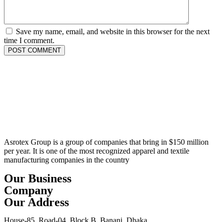
Save my name, email, and website in this browser for the next
time I comment.
Asrotex Group is a group of companies that bring in $150 million
per year. It is one of the most recognized apparel and textile
manufacturing companies in the country
Our Business
Company
Our Address
House-85, Road-04, Block B, Banani, Dhaka