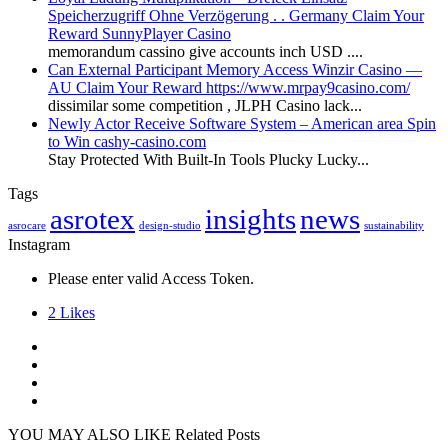
Speicherzugriff Ohne Verzögerung . . Germany Claim Your
Reward SunnyPlayer Casino
memorandum cassino give accounts inch USD ....
Can External Participant Memory Access Winzir Casino —
AU Claim Your Reward https://www.mrpay9casino.com/
dissimilar some competition , JLPH Casino lack...
Newly Actor Receive Software System – American area Spin
to Win cashy-casino.com
Stay Protected With Built-In Tools Plucky Lucky...
Tags
asrotex
insights
news
asrocare
design-studio
sustainability
Instagram
Please enter valid Access Token.
2
Likes
YOU MAY ALSO LIKE
Related Posts