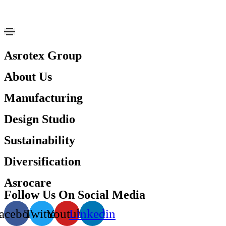
Asrotex Group
About Us
Manufacturing
Design Studio
Sustainability
Diversification
Asrocare
Follow Us On Social Media
acebook
Twitter
Youtube
Linkedin