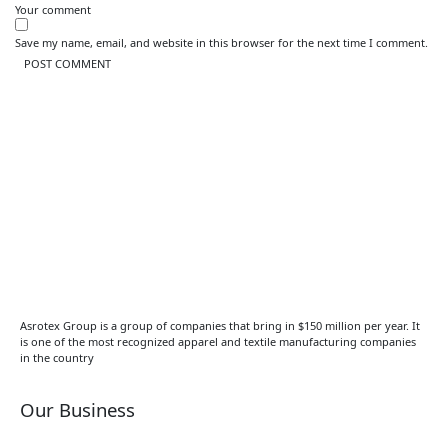
Your comment
Save my name, email, and website in this browser for the next time I comment.
Asrotex Group is a group of companies that bring in $150 million per year. It
is one of the most recognized apparel and textile manufacturing companies
in the country
Our Business