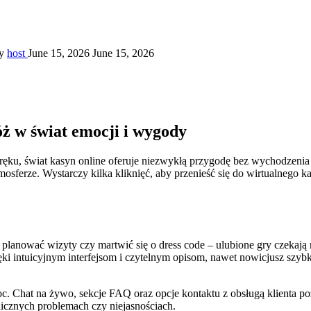
dy
host
June 15, 2026
June 15, 2026
ż w świat emocji i wygody
ęku, świat kasyn online oferuje niezwykłą przygodę bez wychodzenia
osferze. Wystarczy kilka kliknięć, aby przenieść się do wirtualnego ka
planować wizyty czy martwić się o dress code – ulubione gry czekają n
zięki intuicyjnym interfejsom i czytelnym opisom, nawet nowicjusz szy
. Chat na żywo, sekcje FAQ oraz opcje kontaktu z obsługą klienta po
hnicznych problemach czy niejasnościach.