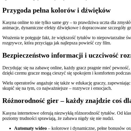
Przygoda pełna kolorów i dźwięków
Kasyna online to nie tylko same gry – to prawdziwa uczta dla zmysł
animacje, dynamiczne efekty dźwiękowe i dopracowane szczegóły graf
Wrażenia te potęguje fakt, że większość tytułów to niepowtarzalne 
rozgrywce, która przyciąga jak najlepsza powieść czy film.
Bezpieczeństwo informacji i uczciwość ro
Decydując się na zabawę online, każdy gracz pragnie mieć pewność,
dzięki czemu gracze mogą cieszyć się spokojem i komfortem podczas k
Wielu operatorów angażuje się także w edukację graczy, zapewniając j
skupić się na tym, co najważniejsze – rozrywce i emocjach.
Różnorodność gier – każdy znajdzie coś dla
Kasyna internetowe oferują niezwykłą różnorodność tytułów. Od kl
poziomy trudności sprawiają, że zabawa nigdy się nie nudzi.
Automaty wideo
– kolorowe i dynamiczne, pełne bonusów ora