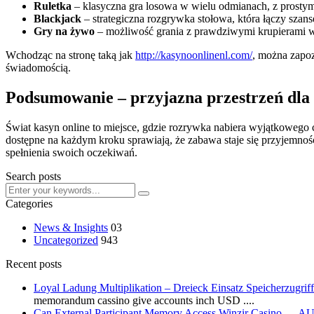
Ruletka
– klasyczna gra losowa w wielu odmianach, z prosty
Blackjack
– strategiczna rozgrywka stołowa, która łączy szan
Gry na żywo
– możliwość grania z prawdziwymi krupierami w 
Wchodząc na stronę taką jak
http://kasynoonlinenl.com/
, można zapoz
świadomością.
Podsumowanie – przyjazna przestrzeń dla 
Świat kasyn online to miejsce, gdzie rozrywka nabiera wyjątkowego 
dostępne na każdym kroku sprawiają, że zabawa staje się przyjemnoś
spełnienia swoich oczekiwań.
Search posts
Categories
News & Insights
03
Uncategorized
943
Recent posts
Loyal Ladung Multiplikation – Dreieck Einsatz Speicherzugr
memorandum cassino give accounts inch USD ....
Can External Participant Memory Access Winzir Casino — A