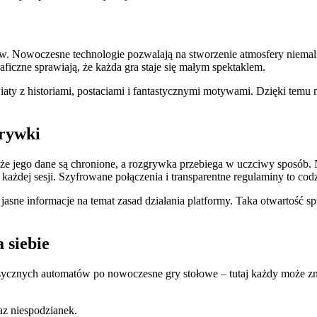
ów. Nowoczesne technologie pozwalają na stworzenie atmosfery niemal 
iczne sprawiają, że każda gra staje się małym spektaklem.
światy z historiami, postaciami i fantastycznymi motywami. Dzięki tem
zrywki
 że jego dane są chronione, a rozgrywka przebiega w uczciwy sposób
ażdej sesji. Szyfrowane połączenia i transparentne regulaminy to codz
asne informacje na temat zasad działania platformy. Taka otwartość sp
 siebie
asycznych automatów po nowoczesne gry stołowe – tutaj każdy może 
z niespodzianek.