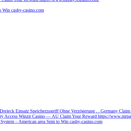
o Win cashy-casino.com
 Dreieck Einsatz Speicherzugriff Ohne Verzögerung . . Germany Clai
ory Access Winzir Casino — AU Claim Your Reward https://www.mrpa
System – American area Spin to Win cashy-casino.com