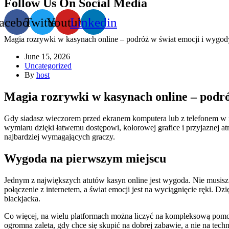
Follow Us On Social Media
acebook
Twitter
Youtube
Linkedin
Magia rozrywki w kasynach online – podróż w świat emocji i wygo
June 15, 2026
Uncategorized
By
host
Magia rozrywki w kasynach online – podró
Gdy siadasz wieczorem przed ekranem komputera lub z telefonem w r
wymiaru dzięki łatwemu dostępowi, kolorowej grafice i przyjaznej atm
najbardziej wymagających graczy.
Wygoda na pierwszym miejscu
Jednym z największych atutów kasyn online jest wygoda. Nie musisz 
połączenie z internetem, a świat emocji jest na wyciągnięcie ręki. D
blackjacka.
Co więcej, na wielu platformach można liczyć na kompleksową pomoc
ogromna zaleta, gdy chce się skupić na dobrej zabawie, a nie na tec