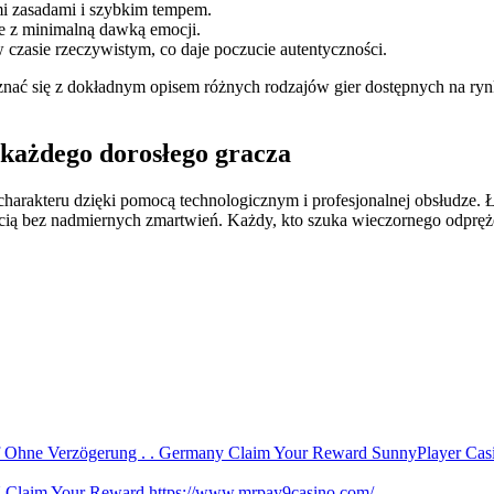
mi zasadami i szybkim tempem.
se z minimalną dawką emocji.
czasie rzeczywistym, co daje poczucie autentyczności.
nać się z dokładnym opisem różnych rodzajów gier dostępnych na ryn
każdego dorosłego gracza
charakteru dzięki pomocą technologicznym i profesjonalnej obsłudze.
cią bez nadmiernych zmartwień. Każdy, kto szuka wieczornego odpręże
iff Ohne Verzögerung . . Germany Claim Your Reward SunnyPlayer Cas
U Claim Your Reward https://www.mrpay9casino.com/