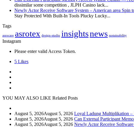
dissimilar some competition , JLPH Casino lack...
Newly Actor Receive Software System – American area Spin t
Stay Protected With Built-In Tools Plucky Lucky...
Tags
asrotex
insights
news
asrocare
design-studio
sustainability
Instagram
Please enter valid Access Token.
5
Likes
YOU MAY ALSO LIKE
Related Posts
August 5, 2026
August 5, 2026
Loyal Ladung Multiplikation –
August 5, 2026
August 5, 2026
Can External Participant Mem
August 5, 2026
August 5, 2026
Newly Actor Receive Software 